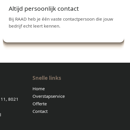
Altijd persoonlijk contact
Bij RAAD heb je één vaste contactpersoon die jouw
bedrijf echt leert kennen.
Snelle links
Home
Overstapservice
 11, 8021
Offerte
Contact
l