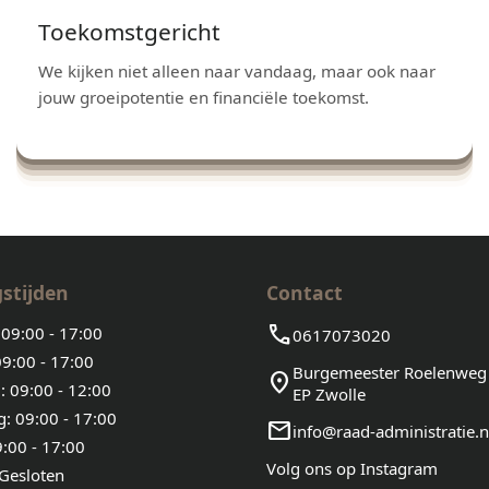
Toekomstgericht
We kijken niet alleen naar vandaag, maar ook naar
jouw groeipotentie en financiële toekomst.
stijden
Contact
call
09:00 - 17:00
0617073020
9:00 - 17:00
Burgemeester Roelenweg
location_on
 09:00 - 12:00
EP Zwolle
: 09:00 - 17:00
email
info@raad-administratie.n
9:00 - 17:00
Volg ons op Instagram
 Gesloten