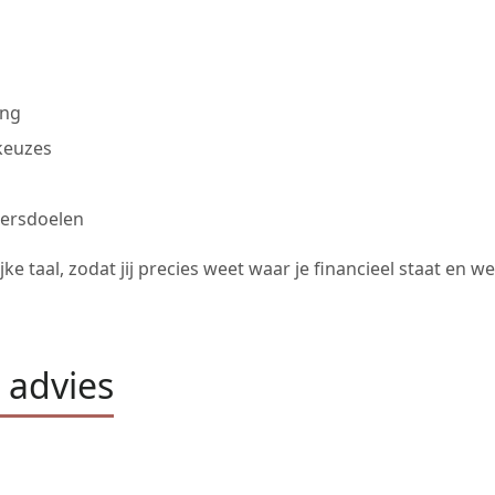
ing
skeuzes
mersdoelen
ke taal, zodat jij precies weet waar je financieel staat en
 advies