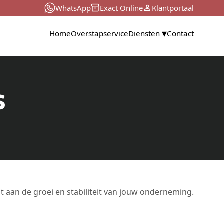
inventory_2
person
WhatsApp
Exact Online
Klantportaal
Home
Overstapservice
Diensten
Contact
s
t aan de groei en stabiliteit van jouw onderneming.