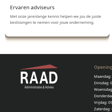
Ervaren adviseurs
Met onze jarenlange kennis helpen we jou de juiste
beslissingen te nemen voor jouw onderneming.
Opening
Maandag: 
Dinsdag: 0
Woensdag:
Donderdag
Vrijdag: 0
Zaterdag: