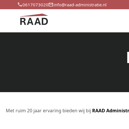
call
email
0617073020
info@raad-administratie.nl
Met ruim 20 jaar ervaring bieden wij bij
RAAD Administr